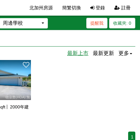
北加州房源
簡繁切換
登錄
註冊
周邊學校
提醒我
收藏夾:
0
最新上市
最新更新
更多
物业费(HOA):無
qft
2000
年建
1