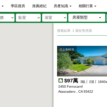
市
學區搜房
推薦經紀
房產知識
相關行業
房屋類型
搜索結果: 1 個在售房源
已上市80天
$97萬
3
臥
2
浴
1840
s
2450 Ferrocarril
Atascadero , CA 93422