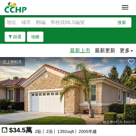
Toggl
navig
搜索
篩選
地圖
最新上市
最新更新
更多
已上市91天
去除邊界
物业费(HOA):$302/月
$34.5萬
2
臥
2
浴
1392
sqft
2005
年建