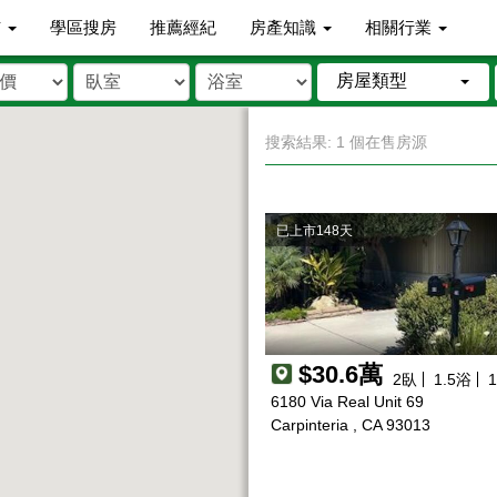
市
學區搜房
推薦經紀
房產知識
相關行業
房屋類型
搜索結果: 1 個在售房源
已上市148天
$30.6萬
2
臥
1.5
浴
1
6180 Via Real Unit 69
Carpinteria , CA 93013