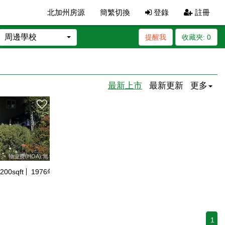
北加州房源
簡繁切換
登錄
註冊
周邊學校
提醒我
收藏夾:
0
最新上市
最新更新
更多
物业费(HOA):無
200
sqft
1976
年建
1