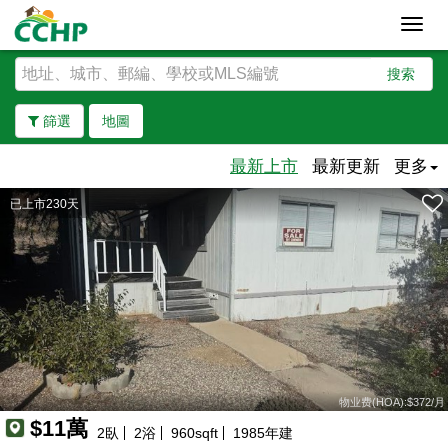
Toggl
navig
搜索
篩選
地圖
最新上市
最新更新
更多
已上市230天
去除邊界
物业费(HOA):$372/月
$11萬
2
臥
2
浴
960
sqft
1985
年建