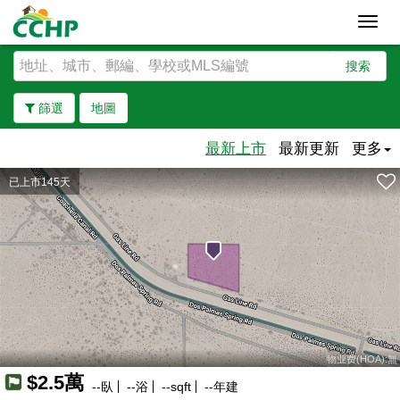
Toggl
navig
搜索
篩選
地圖
最新上市
最新更新
更多
已上市145天
去除邊界
物业费(HOA):無
$2.5萬
--
臥
--
浴
--
sqft
--
年建