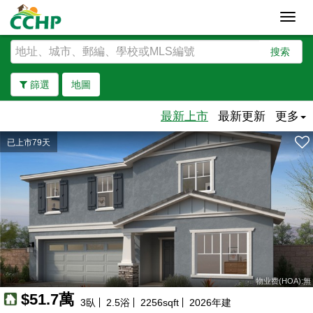
Toggl
navig
搜索
篩選
地圖
最新上市
最新更新
更多
已上市79天
去除邊界
物业费(HOA):無
$51.7萬
3
臥
2.5
浴
2256
sqft
2026
年建