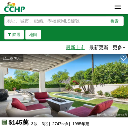
Toggl
navig
搜索
篩選
地圖
最新上市
最新更新
更多
已上市70天
去除邊界
物业费(HOA):$930/月
$145萬
3
臥
3
浴
2747
sqft
1995
年建