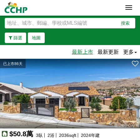
Toggl
navig
搜索
篩選
地圖
最新上市
最新更新
更多
已上市86天
去除邊界
物业费(HOA):無
$50.8萬
3
臥
2
浴
2036
sqft
2024
年建