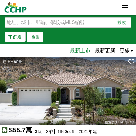
Toggl
navig
搜索
篩選
地圖
最新上市
最新更新
更多
已上市80天
去除邊界
物业费(HOA):$63/月
$55.7萬
3
臥
2
浴
1860
sqft
2021
年建