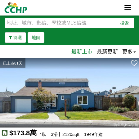
Toggl
navig
搜索
篩選
地圖
最新上市
最新更新
更多
已上市81天
去除邊界
物业费(HOA):無
$173.8萬
4
臥
3
浴
2120
sqft
1949
年建