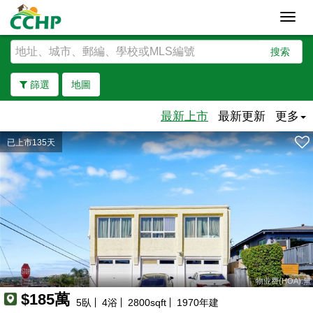
Toggl
navig
搜索
篩選
地圖
最新上市
最新更新
更多
已上市135天
去除邊界
物业费(HOA):無
$185萬
5
臥
4
浴
2800
sqft
1970
年建