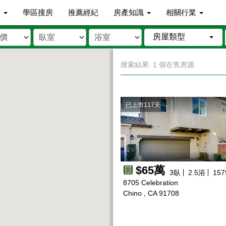
市
學區搜房
推薦經紀
房產知識
相關行業
房屋類型
搜索結果: 1 個在售房源
已上市117天
物
$65萬
3
臥
2.5
浴
157
8705 Celebration
Chino , CA 91708