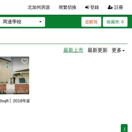
北加州房源
簡繁切換
登錄
註冊
周邊學校
提醒我
收藏夾:
0
最新上市
最新更新
更多
业费(HOA):$296/月
9
sqft
2018
年建
1