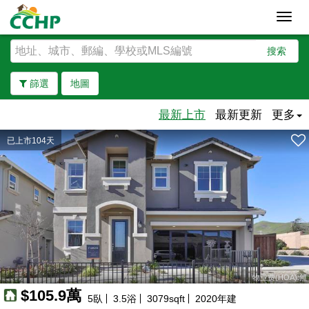
Toggl
navig
搜索
篩選
地圖
最新上市
最新更新
更多
已上市104天
去除邊界
物业费(HOA):無
$105.9萬
5
臥
3.5
浴
3079
sqft
2020
年建