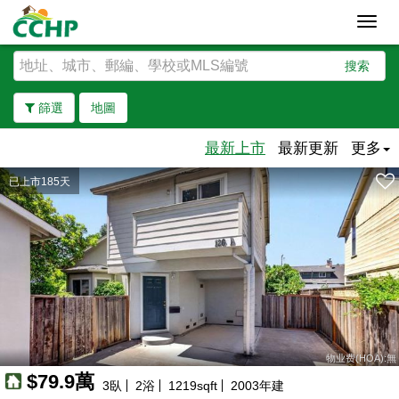
Toggl
navig
搜索
篩選
地圖
最新上市
最新更新
更多
已上市185天
去除邊界
物业费(HOA):無
$79.9萬
3
臥
2
浴
1219
sqft
2003
年建