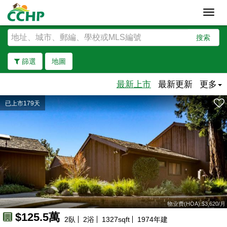
Toggl
navig
搜索
篩選
地圖
最新上市
最新更新
更多
已上市179天
去除邊界
物业费(HOA):$3,620/月
$125.5萬
2
臥
2
浴
1327
sqft
1974
年建