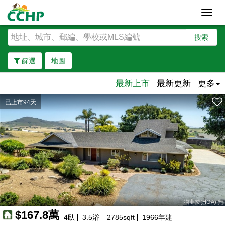
Toggl
navig
搜索
篩選
地圖
最新上市
最新更新
更多
已上市94天
去除邊界
物业费(HOA):無
$167.8萬
4
臥
3.5
浴
2785
sqft
1966
年建