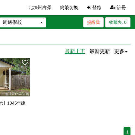
北加州房源
簡繁切換
登錄
註冊
周邊學校
提醒我
收藏夾:
0
最新上市
最新更新
更多
物业费(HOA):無
ft
1945
年建
1