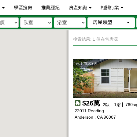
市
學區搜房
推薦經紀
房產知識
相關行業
房屋類型
搜索結果: 1 個在售房源
已上市103天
$26萬
2
臥
1
浴
760
sq
22011 Reading
Anderson , CA 96007