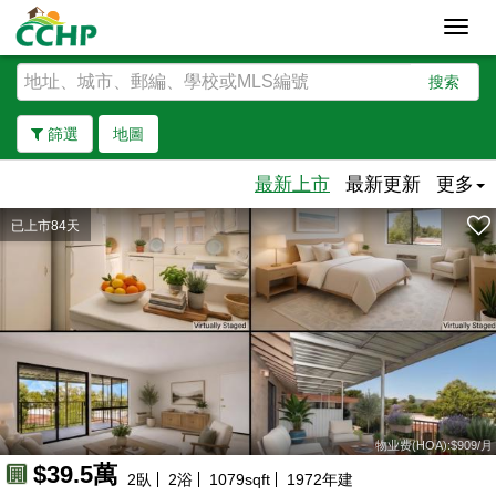
Toggl
navig
搜索
篩選
地圖
最新上市
最新更新
更多
已上市84天
去除邊界
物业费(HOA):$909/月
$39.5萬
2
臥
2
浴
1079
sqft
1972
年建