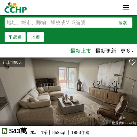
Toggl
navig
搜索
篩選
地圖
最新上市
最新更新
更多
已上市90天
去除邊界
物业费(HOA):無
$43萬
2
臥
1
浴
859
sqft
1983
年建