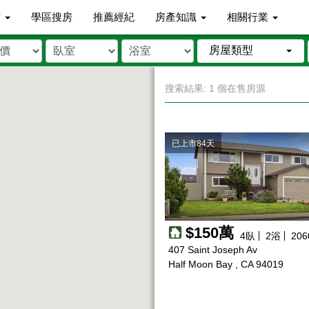
市
學區搜房
推薦經紀
房產知識
相關行業
房屋類型
搜索結果: 1 個在售房源
已上市84天
$150萬
4
臥
2
浴
206
407 Saint Joseph Av
Half Moon Bay , CA 94019