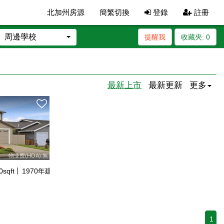
北加州房源
簡繁切換
登錄
註冊
周邊學校
提醒我
收藏夾:
0
最新上市
最新更新
更多
物业费(HOA):無
0
sqft
1970
年建
1