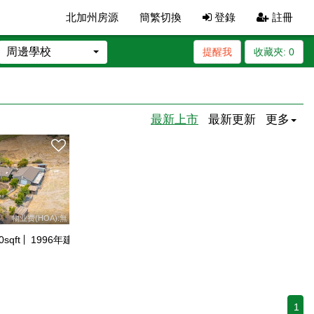
北加州房源
簡繁切換
登錄
註冊
周邊學校
提醒我
收藏夾:
0
最新上市
最新更新
更多
物业费(HOA):無
0
sqft
1996
年建
1