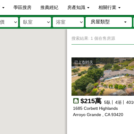
市
學區搜房
推薦經紀
房產知識
相關行業
房屋類型
搜索結果: 1 個在售房源
已上市85天
$215萬
5
臥
4
浴
401
1685 Corbett Highlands
Arroyo Grande , CA 93420