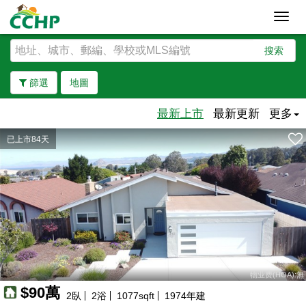
Toggl
navig
搜索
篩選
地圖
最新上市
最新更新
更多
已上市84天
去除邊界
物业费(HOA):無
$90萬
2
臥
2
浴
1077
sqft
1974
年建