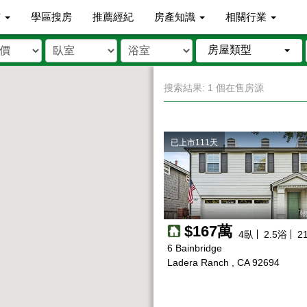
市
學區搜房
推薦經紀
房產知識
相關行業
房屋類型
搜索結果: 1 個在售房源
已上市111天
物
$167萬
4
臥
2.5
浴
2
6 Bainbridge
Ladera Ranch , CA 92694