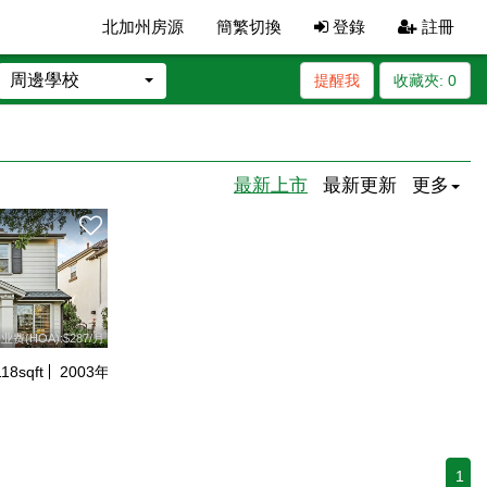
北加州房源
簡繁切換
登錄
註冊
周邊學校
提醒我
收藏夾:
0
最新上市
最新更新
更多
业费(HOA):$287/月
118
sqft
2003
年建
1