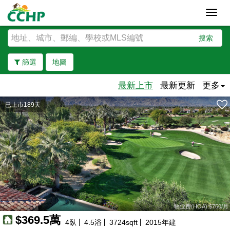
Toggl
navig
搜索
篩選
地圖
最新上市
最新更新
更多
已上市189天
去除邊界
物业费(HOA):$750/月
$369.5萬
4
臥
4.5
浴
3724
sqft
2015
年建