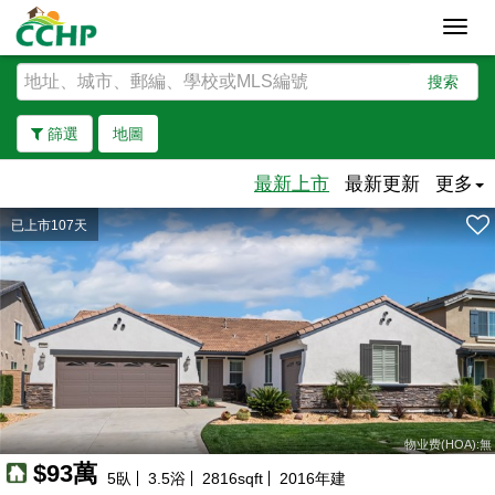
Toggl
navig
搜索
篩選
地圖
最新上市
最新更新
更多
已上市107天
去除邊界
物业费(HOA):無
$93萬
5
臥
3.5
浴
2816
sqft
2016
年建