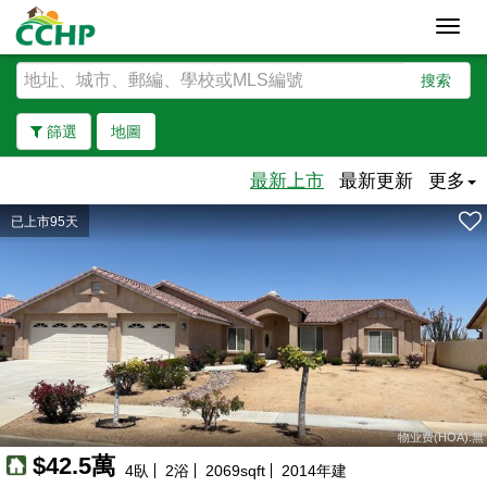
Toggl
navig
搜索
篩選
地圖
最新上市
最新更新
更多
已上市95天
去除邊界
物业费(HOA):無
$42.5萬
4
臥
2
浴
2069
sqft
2014
年建