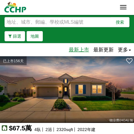
Toggl
navig
搜索
篩選
地圖
最新上市
最新更新
更多
已上市156天
去除邊界
物业费(HOA):無
$67.5萬
4
臥
2
浴
2320
sqft
2022
年建