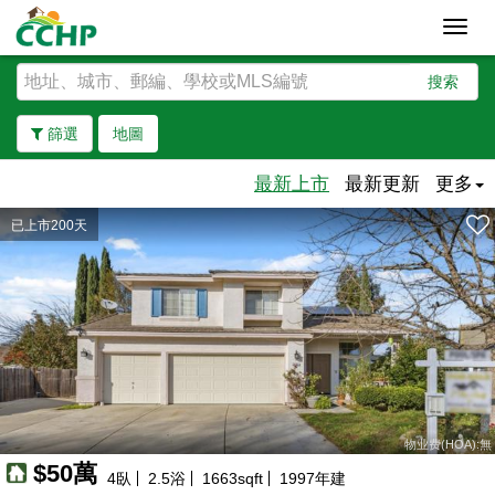
Toggl
navig
搜索
篩選
地圖
最新上市
最新更新
更多
已上市200天
去除邊界
物业费(HOA):無
$50萬
4
臥
2.5
浴
1663
sqft
1997
年建