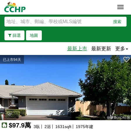
Toggl
navig
搜索
篩選
地圖
最新上市
最新更新
更多
已上市94天
去除邊界
物业费(HOA):無
$97.9萬
3
臥
2
浴
1631
sqft
1975
年建