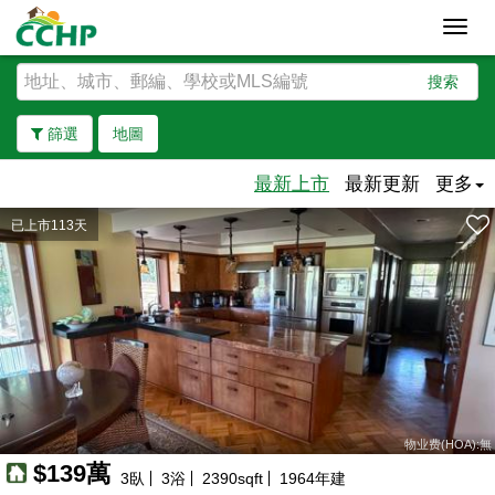
Toggl
navig
搜索
篩選
地圖
最新上市
最新更新
更多
已上市113天
去除邊界
物业费(HOA):無
$139萬
3
臥
3
浴
2390
sqft
1964
年建