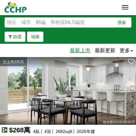
Toggl
navig
搜索
篩選
地圖
最新上市
最新更新
更多
已上市235天
去除邊界
物业费(HOA):$535/月
$268萬
4
臥
4
浴
2682
sqft
2025
年建