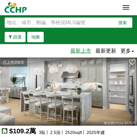
Toggl
navig
搜索
篩選
地圖
最新上市
最新更新
更多
已上市256天
去除邊界
物业费(HOA):$375/月
$109.2萬
3
臥
2.5
浴
2520
sqft
2025
年建