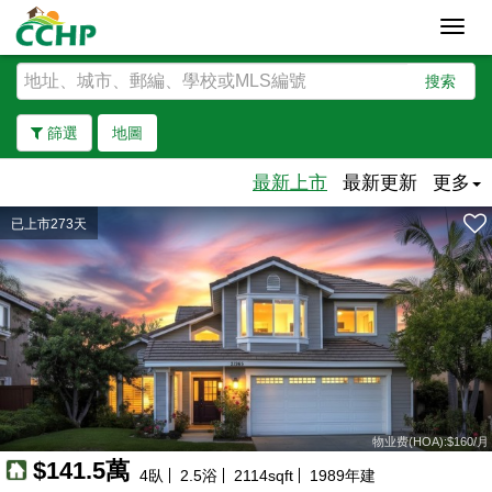
Toggl
navig
搜索
篩選
地圖
最新上市
最新更新
更多
已上市273天
去除邊界
物业费(HOA):$160/月
$141.5萬
4
臥
2.5
浴
2114
sqft
1989
年建