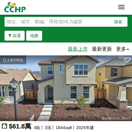
Toggl
navig
搜索
篩選
地圖
最新上市
最新更新
更多
已上市278天
去除邊界
物业费(HOA):$85/月
$61.8萬
4
臥
3
浴
1844
sqft
2025
年建