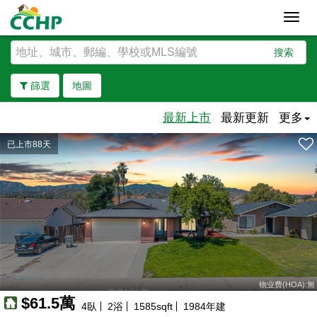
Toggl
navig
搜索
篩選
地圖
最新上市
最新更新
更多
已上市88天
去除邊界
物业费(HOA):無
$61.5萬
4
臥
2
浴
1585
sqft
1984
年建