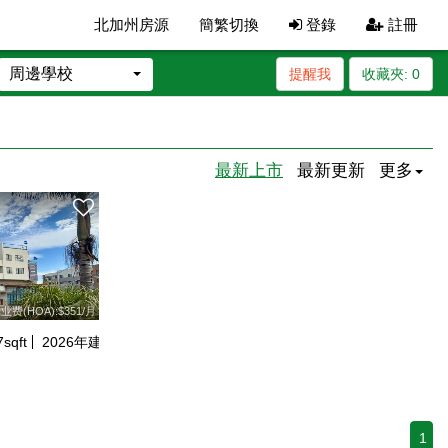
北加州房源
簡繁切換
登錄
註冊
周邊學校
提醒我
收藏夾:
0
最新上市
最新更新
更多
业费(HOA):$351/月
7
sqft
2026
年建
1