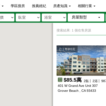
市
學區搜房
推薦經紀
房產知識
相關行業
房屋類型
搜索結果: 1 個在售房源
已上市303天
物
$85.5萬
2
臥
2
浴
98
401 W Grand Ave Unit 307
Grover Beach , CA 93433