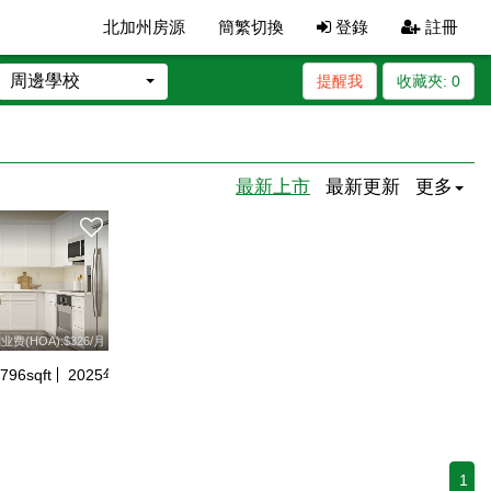
北加州房源
簡繁切換
登錄
註冊
周邊學校
提醒我
收藏夾:
0
最新上市
最新更新
更多
业费(HOA):$326/月
796
sqft
2025
年建
1