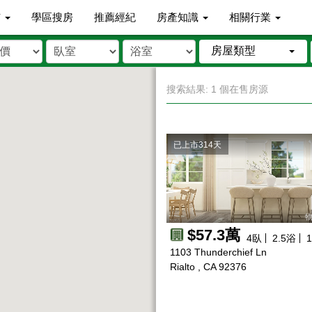
市
學區搜房
推薦經紀
房產知識
相關行業
房屋類型
搜索結果: 1 個在售房源
已上市314天
物
$57.3萬
4
臥
2.5
浴
1
1103 Thunderchief Ln
Rialto , CA 92376