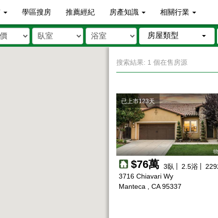
市
學區搜房
推薦經紀
房產知識
相關行業
房屋類型
搜索結果: 1 個在售房源
已上市123天
物
$76萬
3
臥
2.5
浴
229
3716 Chiavari Wy
Manteca , CA 95337