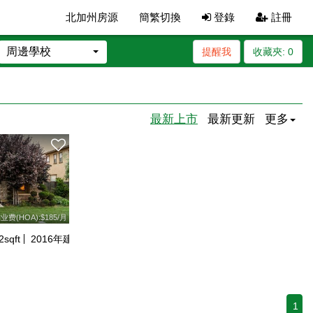
北加州房源
簡繁切換
登錄
註冊
周邊學校
提醒我
收藏夾:
0
最新上市
最新更新
更多
业费(HOA):$185/月
2
sqft
2016
年建
1