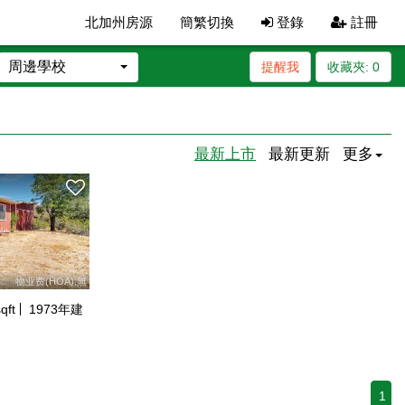
北加州房源
簡繁切換
登錄
註冊
周邊學校
提醒我
收藏夾:
0
最新上市
最新更新
更多
物业费(HOA):無
qft
1973
年建
1