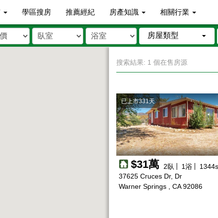
市
學區搜房
推薦經紀
房產知識
相關行業
房屋類型
搜索結果: 1 個在售房源
已上市331天
$31萬
2
臥
1
浴
1344
s
37625 Cruces Dr, Dr
Warner Springs , CA 92086