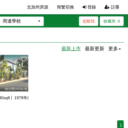
北加州房源
簡繁切換
登錄
註冊
周邊學校
提醒我
收藏夾:
0
最新上市
最新更新
更多
物业费(HOA):無
40
sqft
1978
年建
1