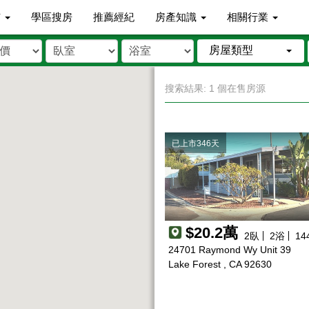
市
學區搜房
推薦經紀
房產知識
相關行業
房屋類型
搜索結果: 1 個在售房源
已上市346天
$20.2萬
2
臥
2
浴
14
24701 Raymond Wy Unit 39
Lake Forest , CA 92630