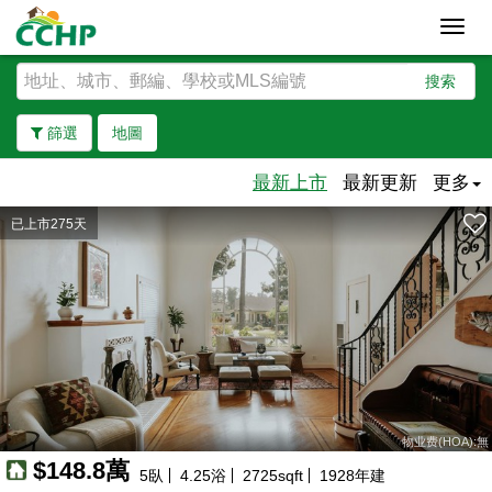
Toggl
navig
搜索
篩選
地圖
最新上市
最新更新
更多
已上市275天
去除邊界
物业费(HOA):無
$148.8萬
5
臥
4.25
浴
2725
sqft
1928
年建