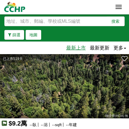
Toggl
navig
搜索
篩選
地圖
最新上市
最新更新
更多
已上市519天
去除邊界
物业费(HOA):無
$9.2萬
--
臥
--
浴
--
sqft
--
年建