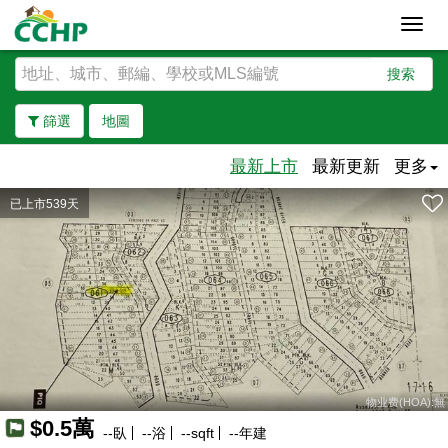
Toggl
navig
搜索
篩選
地圖
最新上市
最新更新
更多
已上市539天
去除邊界
物业费(HOA):無
$0.5萬
--
臥
--
浴
--
sqft
--
年建