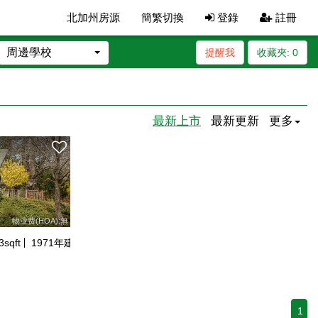
北加州房源
簡繁切換
登錄
註冊
周邊學校
提醒我
收藏夾:
0
最新上市
最新更新
更多
物业费(HOA):無
3
sqft
1971
年建
1