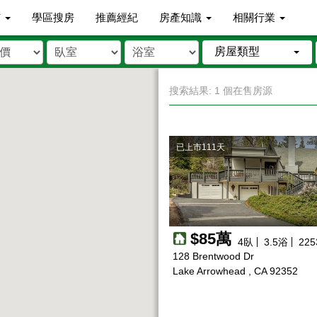
市
學區搜房
推薦經紀
房產知識
相關行業
房屋類型
搜索結果: 1 個在售房源
已上市111天
$85萬
4
臥
3.5
浴
225
128 Brentwood Dr
Lake Arrowhead , CA 92352