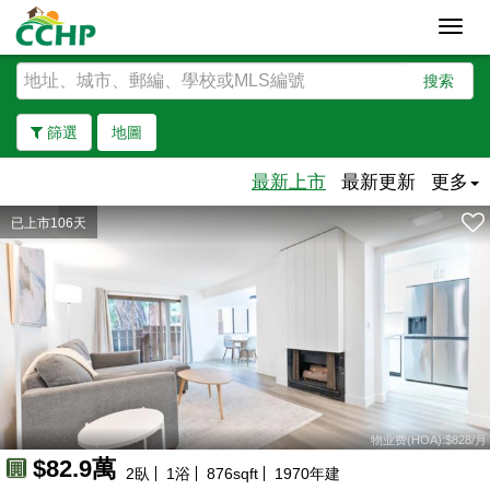
Toggl
navig
搜索
篩選
地圖
最新上市
最新更新
更多
已上市106天
去除邊界
物业费(HOA):$828/月
$82.9萬
2
臥
1
浴
876
sqft
1970
年建