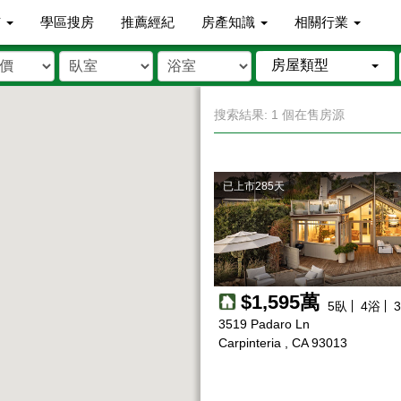
市
學區搜房
推薦經紀
房產知識
相關行業
房屋類型
搜索結果: 1 個在售房源
已上市285天
$1,595萬
5
臥
4
浴
3
3519 Padaro Ln
Carpinteria , CA 93013