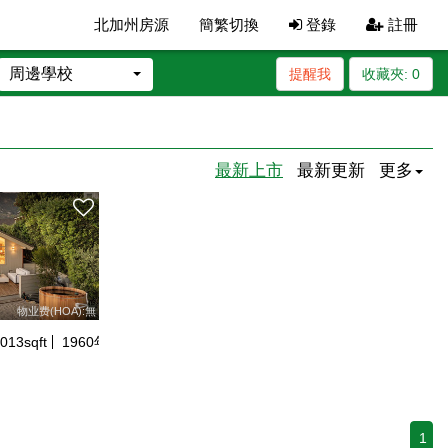
北加州房源
簡繁切換
登錄
註冊
周邊學校
提醒我
收藏夾:
0
最新上市
最新更新
更多
物业费(HOA):無
013
sqft
1960
年建
1