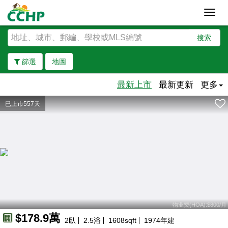
Toggl
navig
搜索
篩選
地圖
最新上市
最新更新
更多
已上市557天
去除邊界
物业费(HOA):$800/月
$178.9萬
2
臥
2.5
浴
1608
sqft
1974
年建