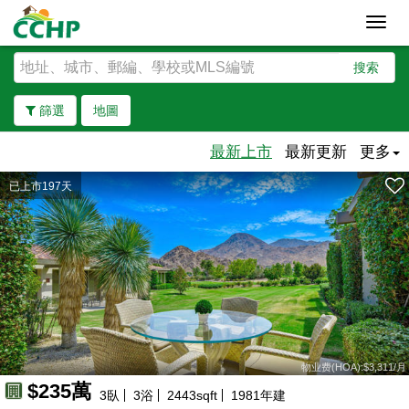
Toggl
navig
搜索
篩選
地圖
最新上市
最新更新
更多
已上市197天
去除邊界
物业费(HOA):$3,311/月
$235萬
3
臥
3
浴
2443
sqft
1981
年建