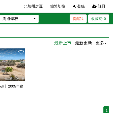
北加州房源
簡繁切換
登錄
註冊
周邊學校
提醒我
收藏夾:
0
最新上市
最新更新
更多
物业费(HOA):無
qft
2005
年建
1