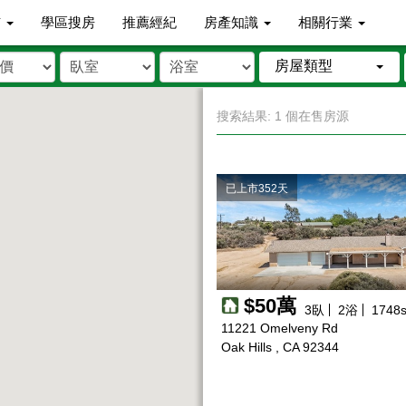
市
學區搜房
推薦經紀
房產知識
相關行業
房屋類型
搜索結果: 1 個在售房源
已上市352天
$50萬
3
臥
2
浴
1748
s
11221 Omelveny Rd
Oak Hills , CA 92344