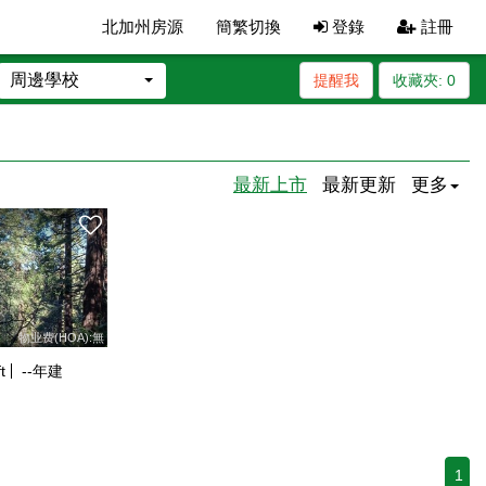
北加州房源
簡繁切換
登錄
註冊
周邊學校
提醒我
收藏夾:
0
最新上市
最新更新
更多
物业费(HOA):無
t
--
年建
1