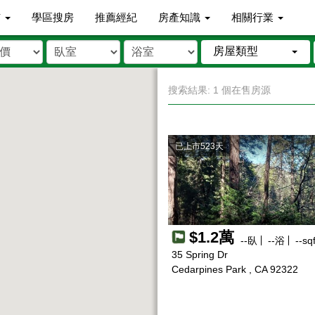
市
學區搜房
推薦經紀
房產知識
相關行業
房屋類型
搜索結果: 1 個在售房源
已上市523天
$1.2萬
--
臥
--
浴
--
sqf
35 Spring Dr
Cedarpines Park , CA 92322